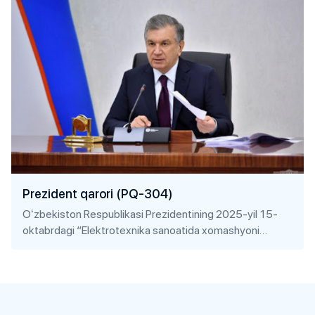
Prezident qarori (PQ-304)
Oʻzbekiston Respublikasi Prezidentining 2025-yil 15-
oktabrdagi “Elektrotexnika sanoatida xomashyoni
chuqur qayta ishlashni ragʻbatlantirish, sohaning
investitsiyaviy hamda eksport salohiyatini oshirishning
qoʻshimcha chora-tadbirlari toʻgʻrisida”gi PQ-304-son
qarori