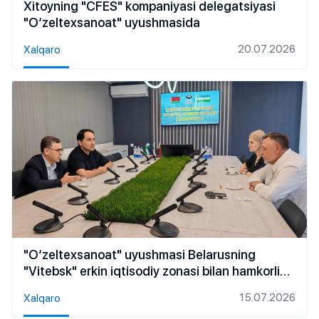
Xitoyning "CFES" kompaniyasi delegatsiyasi
"O‘zeltexsanoat" uyushmasida
20.07.2026
Xalqaro
"O‘zeltexsanoat" uyushmasi Belarusning
"Vitebsk" erkin iqtisodiy zonasi bilan hamkorlik
istiqbollarini muhokama qildi
15.07.2026
Xalqaro