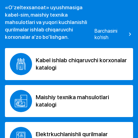
«O’zeltexsanoat» uyushmasiga
kabel-sim, maishiy texnika
mahsulotlari va yuqori kuchlanishli
qurilmalar ishlab chiqaruvchi
Barchasini
korxonalar a’zo bo’lishgan.
ko’rish
Kabel ishlab chiqaruvchi korxonalar
katalogi
Maishiy texnika mahsulotlari
katalogi
Elektrkuchlanishli qurilmalar