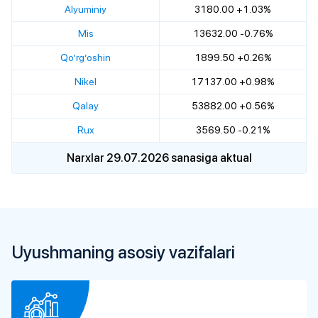
Alyuminiy
3180.00 +1.03%
Mis
13632.00 -0.76%
Qo’rg’oshin
1899.50 +0.26%
Nikel
17137.00 +0.98%
Qalay
53882.00 +0.56%
Rux
3569.50 -0.21%
Narxlar 29.07.2026 sanasiga aktual
Uyushmaning asosiy vazifalari