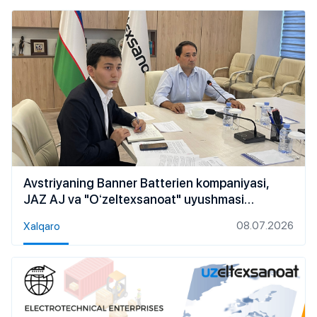
Avstriyaning Banner Batterien kompaniyasi,
JAZ AJ va "Oʻzeltexsanoat" uyushmasi
oʻrtasida hamkorlik istiqbollari muhokama qilindi
08.07.2026
Xalqaro