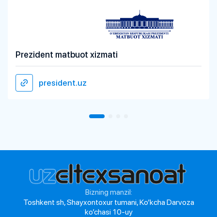
Prezident matbuot xizmati
president.uz
Bizning manzil:
Toshkent sh, Shayxontoxur tumani, Ko’kcha Darvoza
ko’chasi 10-uy