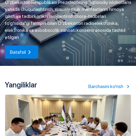
O’zbekiston Respublikasi Prezidentining “Iqtisodiy islohotlarni
yanada chuqurlashtirish, xususiy mulk manfaatlarini himoya
qilish va tadbirkorlikni rivojlantirish chora-tadbirlari
to’g’risida”gi farmoni bilan O’zbekiston radioelektronika,
elektronika va asbobsozlik sanoati konserni asosida tashkil
etilgan.
Batafsil
Yangiliklar
Barchasini ko’rish