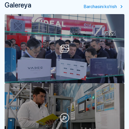
Galereya
Barchasini ko’rish